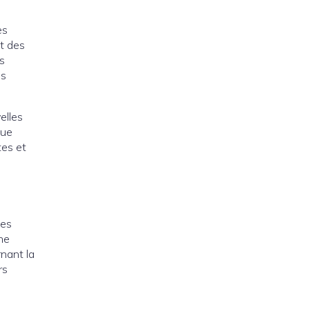
es
at des
es
es
elles
que
tes et
Les
ne
nant la
rs