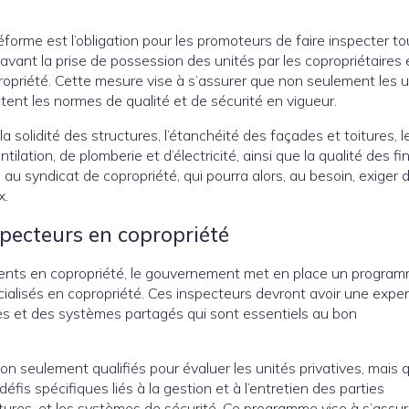
éforme est l’obligation pour les promoteurs de faire inspecter to
avant la prise de possession des unités par les copropriétaires e
opriété. Cette mesure vise à s’assurer que non seulement les u
tent les normes de qualité et de sécurité en vigueur.
a solidité des structures, l’étanchéité des façades et toitures, l
tion, de plomberie et d’électricité, ainsi que la qualité des fin
s au syndicat de copropriété, qui pourra alors, au besoin, exiger 
x.
specteurs en copropriété
iments en copropriété, le gouvernement met en place un progra
cialisés en copropriété. Ces inspecteurs devront avoir une exper
s et des systèmes partagés qui sont essentiels au bon
on seulement qualifiés pour évaluer les unités privatives, mais qu
s spécifiques liés à la gestion et à l’entretien des parties
tures, et les systèmes de sécurité. Ce programme vise à s’assu