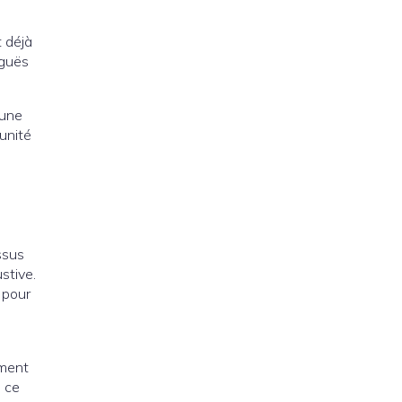
 déjà
iguës
 une
unité
ssus
stive.
 pour
ement
 ce