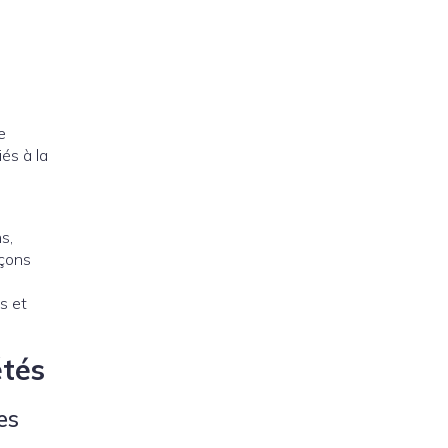
e
és à la
s,
açons
s et
étés
es