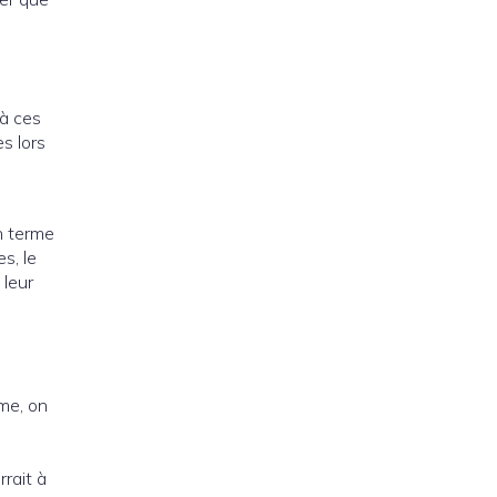
 à ces
s lors
n terme
s, le
 leur
me, on
rrait à