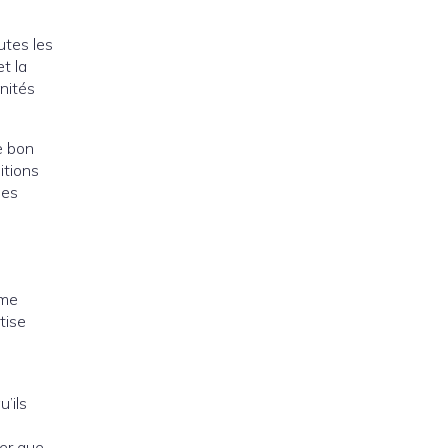
utes les
t la
nités
e bon
itions
des
mme
tise
’ils
rer que