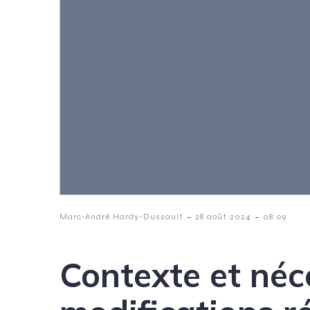
-
-
Marc-André Hardy-Dussault
28 août 2024
08:09
Contexte et néc