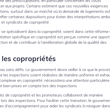
mé des préoccupations, en particulier concernant les coûts
ter aux projets. Certains estiment que ces nouvelles exigences
uctions, surtout dans un marché où la demande de logements est
rifier certaines dispositions pour éviter des interprétations amb
 et syndicats de copropriété.
i se spécialisent dans la copropriété, voient dans cette réforme
réditation spécifique en copropriété est perçue comme une opport
tion et de contribuer à l’amélioration globale de la qualité des
 les copropriétés
as sans défis. Le gouvernement devra veiller à ce que le proce
ue les inspections soient réalisées de manière uniforme et exhau
omplexe en copropriété, nécessitera une attention particulière
t bien prises en compte lors des inspections.
cats de copropriété et les promoteurs collaborent de manière
lors des inspections. Pour faciliter cette transition, le gouvern
ces d’accompagnement pour aider les syndicats à naviguer dans