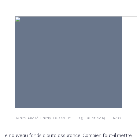
-
-
Marc-André Hardy-Dussault
25 juillet 2019
16:21
Le nouveau fonds d’auto assurance. Combien faut-il mettre