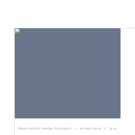
-
-
Marc-André Hardy-Dussault
29 mai 2019
13:41