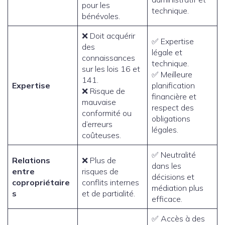
pour les
technique.
bénévoles.
❌ Doit acquérir
✅ Expertise
des
légale et
connaissances
technique.
sur les lois 16 et
✅ Meilleure
141.
Expertise
planification
❌ Risque de
financière et
mauvaise
respect des
conformité ou
obligations
d’erreurs
légales.
coûteuses.
✅ Neutralité
Relations
❌ Plus de
dans les
entre
risques de
décisions et
copropriétaire
conflits internes
médiation plus
s
et de partialité.
efficace.
✅ Accès à des