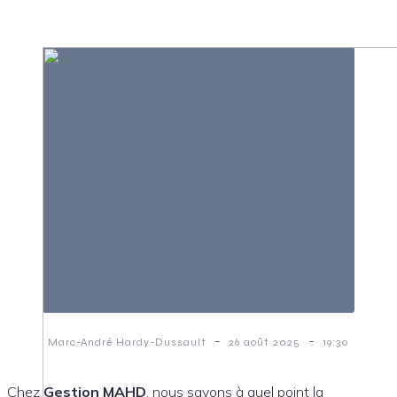
-
-
Marc-André Hardy-Dussault
26 août 2025
19:30
Chez
Gestion MAHD
, nous savons à quel point la