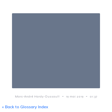
-
-
Marc-André Hardy-Dussault
19 mai 2019
01:37
« Back to Glossary Index