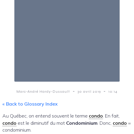
-
-
Marc-André Hardy-Dussault
30 avril 2019
10:14
« Back to Glossary Index
Au Québec, on entend souvent le terme
condo
. En fait,
condo
est le diminutif du mot
Condominium
. Donc,
condo
=
condominium.