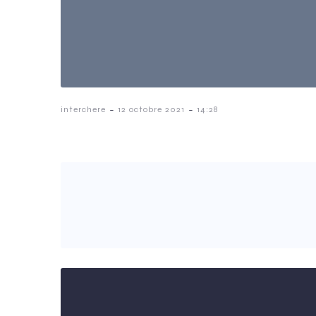
-
-
interchere
12 octobre 2021
14:28