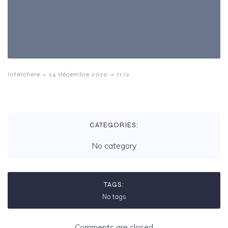
-
-
interchere
24 décembre 2020
11:12
CATEGORIES:
No category
TAGS:
No tags
Comments are closed