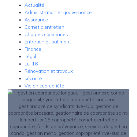
Actualité
Administration et gouvernance
Assurance
Carnet d'entretien
Charges communes
Entretien et bâtiment
Finance
Légal
Loi 16
Rénovation et travaux
sécurité
Vie en copropriété