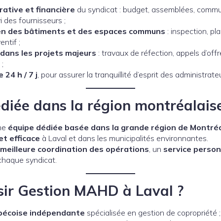
rative et financière
du syndicat : budget, assemblées, commu
i des fournisseurs ;
tien des bâtiments et des espaces communs
: inspection, pl
entif ;
ans les projets majeurs
: travaux de réfection, appels d’offr
;
 24 h / 7 j
, pour assurer la tranquillité d’esprit des administrat
diée dans la région montréalais
ne
équipe dédiée basée dans la grande région de Montré
et efficace
à Laval et dans les municipalités environnantes.
meilleure coordination des opérations
, un
service person
chaque syndicat.
sir Gestion MAHD à Laval ?
bécoise indépendante
spécialisée en gestion de copropriété ;