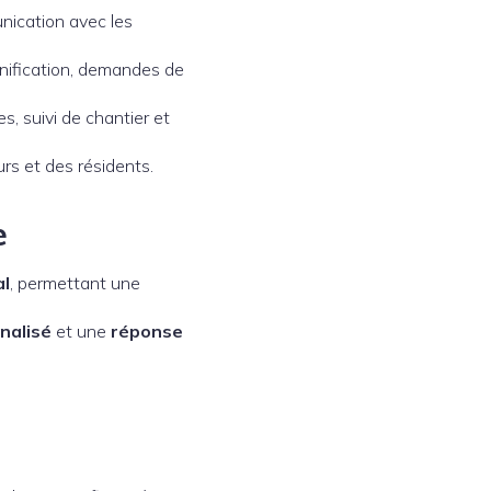
nication avec les
anification, demandes de
es, suivi de chantier et
eurs et des résidents.
e
al
, permettant une
nalisé
et une
réponse