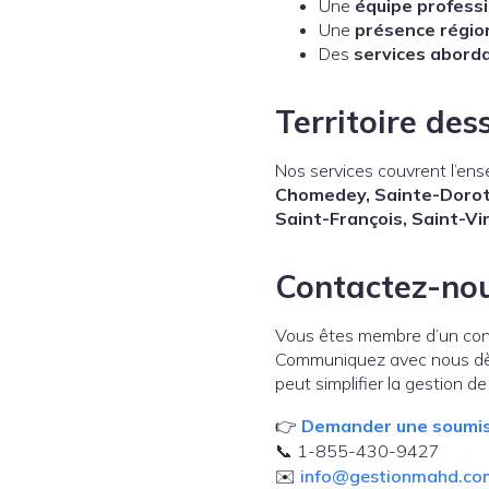
Une
équipe professi
Une
présence régio
Des
services abord
Territoire des
Nos services couvrent l’ense
Chomedey, Sainte-Doroth
Saint-François, Saint-V
Contactez-no
Vous êtes membre d’un conse
Communiquez avec nous dès
peut simplifier la gestion de
👉
Demander une soumis
📞 1-855-430-9427
✉️
info@gestionmahd.co