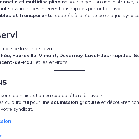
onnelle et multidisciplinaire
pour la gestion administrative, t
nale
assurant des interventions rapides partout à Laval ;
ables et transparents
, adaptés à la réalité de chaque syndica
servi
mble de la ville de Laval :
ée, Fabreville, Vimont, Duvernay, Laval-des-Rapides, S
incent-de-Paul
, et les environs.
us
il d’administration ou copropriétaire à Laval ?
 aujourd’hui pour une
soumission gratuite
et découvrez c
 votre syndicat.
sion
m