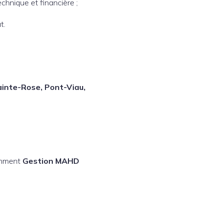
echnique et financière ;
t.
ainte-Rose, Pont-Viau,
omment
Gestion MAHD