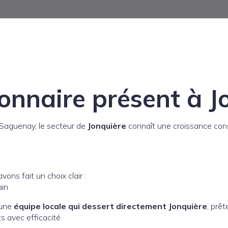
onnaire présent à J
e Saguenay, le secteur de
Jonquière
connaît une croissance cons
ns fait un choix clair :
ain
 une
équipe locale qui dessert directement Jonquière
, prêt
 avec efficacité.