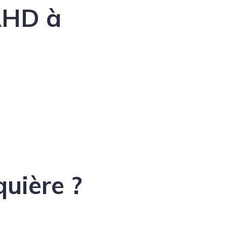
AHD à
quière ?