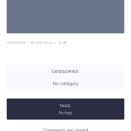
-
-
interchere
26 juin 2020
15:38
CATEGORIES:
No category
TAGS:
No tags
Comments are closed